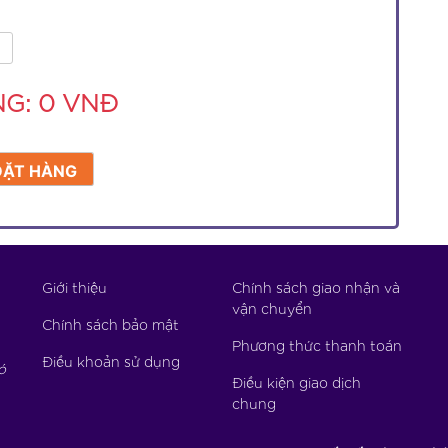
NG:
0
VNĐ
Giới thiệu
Chính sách giao nhận và
vận chuyển
Chính sách bảo mật
Phương thức thanh toán
Điều khoản sử dụng
ó
Điều kiện giao dịch
chung