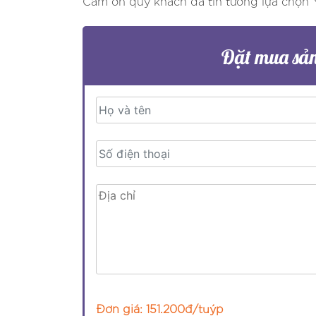
Cảm ơn quý khách đã tin tưởng lựa chọn
Đặt mua sả
Đơn giá: 151.200đ/tuýp