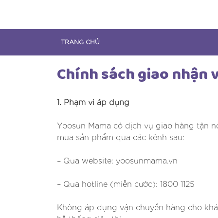
Skip
to
content
TRANG CHỦ
Chính sách giao nhận 
1. Phạm vi áp dụng
Yoosun Mama có dịch vụ giao hàng tận nơ
mua sản phẩm qua các kênh sau:
– Qua website: yoosunmama.vn
– Qua hotline (miễn cước): 1800 1125
Không áp dụng vận chuyển hàng cho khách 