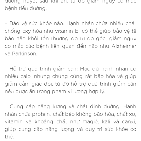
đường huyết sau khi ăn, từ đó giảm nguy cơ mắc
bệnh tiểu đường.
– Bảo vệ sức khỏe não: Hạnh nhân chứa nhiều chất
chống oxy hóa như vitamin E, có thể giúp bảo vệ tế
bào não khỏi tổn thương do tự do gốc, giảm nguy
cơ mắc các bệnh liên quan đến não như Alzheimer
và Parkinson.
– Hỗ trợ quá trình giảm cân: Mặc dù hạnh nhân có
nhiều calo, nhưng chúng cũng rất bão hòa và giúp
giảm cảm giác đói, từ đó hỗ trợ quá trình giảm cân
nếu được ăn trong phạm vi lượng hợp lý.
– Cung cấp năng lượng và chất dinh dưỡng: Hạnh
nhân chứa protein, chất béo không bão hòa, chất xơ,
vitamin và khoáng chất như magiê, kali và canxi,
giúp cung cấp năng lượng và duy trì sức khỏe cơ
thể.