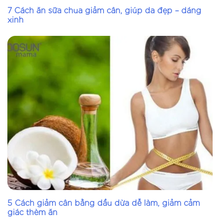
Số lượng
7 Cách ăn sữa chua giảm cân, giúp da đẹp – dáng
xinh
TỔNG:
0
VNĐ
5 Cách giảm cân bằng dầu dừa dễ làm, giảm cảm
giác thèm ăn