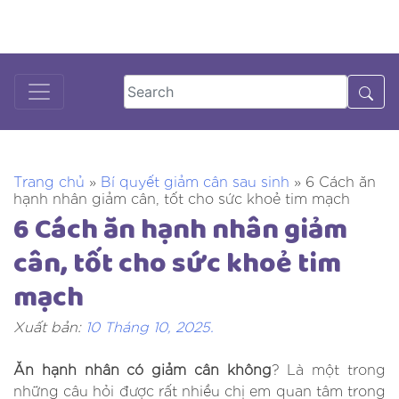
Skip
to
DƯỢC SĨ TƯ VẤN
18001125
content
Trang chủ
»
Bí quyết giảm cân sau sinh
»
6 Cách ăn
hạnh nhân giảm cân, tốt cho sức khoẻ tim mạch
6 Cách ăn hạnh nhân giảm
cân, tốt cho sức khoẻ tim
mạch
Xuất bản:
10 Tháng 10, 2025
.
Ăn hạnh nhân có giảm cân không
? Là một trong
những câu hỏi được rất nhiều chị em quan tâm trong