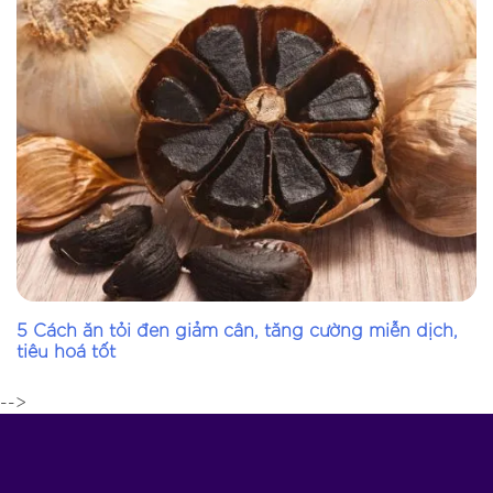
5 Cách ăn tỏi đen giảm cân, tăng cường miễn dịch,
tiêu hoá tốt
-->