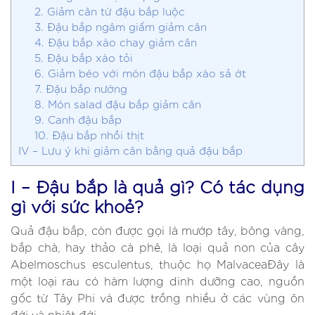
2. Giảm cân từ đậu bắp luộc
3. Đậu bắp ngâm giấm giảm cân
4. Đậu bắp xào chay giảm cân
5. Đậu bắp xào tỏi
6. Giảm béo với món đậu bắp xào sả ớt
7. Đậu bắp nướng
8. Món salad đậu bắp giảm cân
9. Canh đậu bắp
10. Đậu bắp nhồi thịt
IV – Lưu ý khi giảm cân bằng quả đậu bắp
I – Đậu bắp là quả gì? Có tác dụng
gì với sức khoẻ?
Quả đậu bắp, còn được gọi là mướp tây, bông vàng,
bắp chà, hay thảo cà phê, là loại quả non của cây
Abelmoschus esculentus, thuộc họ MalvaceaĐây là
một loại rau có hàm lượng dinh dưỡng cao, nguồn
gốc từ Tây Phi và được trồng nhiều ở các vùng ôn
đới và nhiệt đới