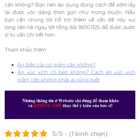
cân không? Bạn nên áp dụng đúng cách để sớm lấy
lại được vóc dáng thon gọn như mong muốn. Nếu
bạn cần chúng tôi hỗ trợ thêm về vấn đề này vui
lòng liên hệ ngay tới tổng đài 1800.1125 để được dược
sĩ tư vấn chi tiết hơn.
Tham khảo thêm
Ăn bắp cải có giảm cân không?
Ăn xúc xích có béo không? Cách ăn xúc xích
giảm cân không phải ai cũng biết
5/5 - (1 bình chọn)