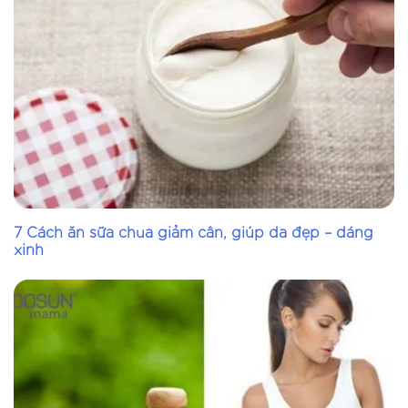
Đơn giá: 151.200đ/tuýp
Số lượng
7 Cách ăn sữa chua giảm cân, giúp da đẹp – dáng
xinh
TỔNG:
0
VNĐ