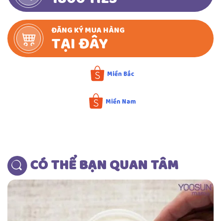
ĐĂNG KÝ MUA HÀNG
TẠI ĐÂY
Miền Bắc
Miền Nam
Đặt mua sản phẩm chính hãng
CÓ THỂ BẠN QUAN TÂM