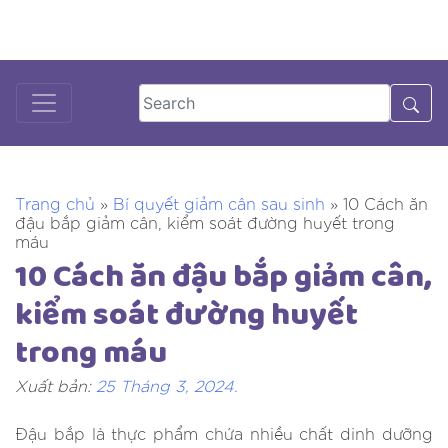
Skip
to
DƯỢC SĨ TƯ VẤN
18001125
content
Trang chủ
»
Bí quyết giảm cân sau sinh
»
10 Cách ăn
đậu bắp giảm cân, kiểm soát đường huyết trong
máu
10 Cách ăn đậu bắp giảm cân,
kiểm soát đường huyết
trong máu
Xuất bản:
25 Tháng 3, 2024
.
Đậu bắp là thực phẩm chứa nhiều chất dinh dưỡng