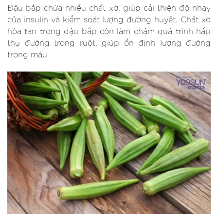
Đậu bắp chứa nhiều chất xơ, giúp cải thiện độ nhạy
của insulin và kiểm soát lượng đường huyết. Chất xơ
hòa tan trong đậu bắp còn làm chậm quá trình hấp
thụ đường trong ruột, giúp ổn định lượng đường
trong máu