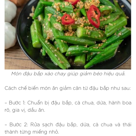
Món đậu bắp xào chay giúp giảm béo hiệu quả.
Cách chế biến món ăn giảm cân từ đậu bắp như sau:
– Bước 1: Chuẩn bị đậu bắp, cà chua, dứa, hành boa
rô, gia vị, dầu ăn.
– Bước 2: Rửa sạch đậu bắp, dứa, cà chua và thái
thành từng miếng nhỏ.