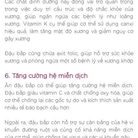
Các chất dinh dưỡng này đóng vai trò quan trọng
trong việc duy trì cấu trúc và độ chắc khỏe của
xương, giúp ngăn ngừa các bệnh lý như loãng
xương. Vitamin K cụ thể giúp cơ thể sử dụng canxi
hiệu quả, làm tăng mật độ xương và giảm nguy cơ
gãy xương
Đậu bắp cũng chứa axit folic, giúp hỗ trợ sức khỏe
xương và phòng ngừa một số bệnh lý về xương khớp
6. Tăng cường hệ miễn dịch
Ăn đậu bắp có thể giúp tăng cường hệ miễn dịch.
Đậu bắp giàu vitamin C và chất chống oxy hóa, giúp
cơ thể chống lại các gốc tự do và kích thích sản xuất
nhiều tế bào bạch cầu hơn
Ngoài ra, đậu bắp còn hỗ trợ sự cân bằng của hệ vi
khuẩn đường ruột và củng cố khả năng miễn dịch
của cơ thể, giúp chống lại virus và các vi khuẩn gây