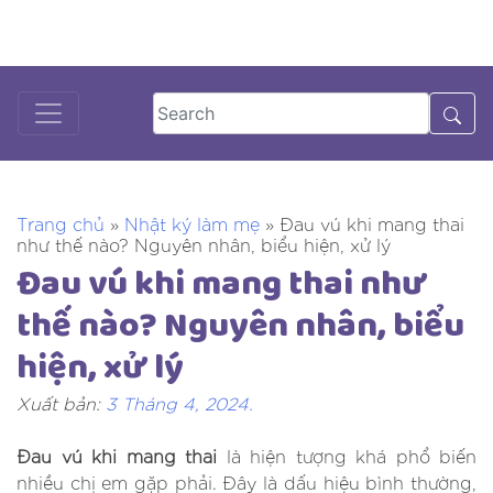
Skip
to
DƯỢC SĨ TƯ VẤN
18001125
content
Trang chủ
»
Nhật ký làm mẹ
»
Đau vú khi mang thai
như thế nào? Nguyên nhân, biểu hiện, xử lý
Đau vú khi mang thai như
thế nào? Nguyên nhân, biểu
hiện, xử lý
Xuất bản:
3 Tháng 4, 2024
.
Đau vú khi mang thai
là hiện tượng khá phổ biến
nhiều chị em gặp phải. Đây là dấu hiệu bình thường,