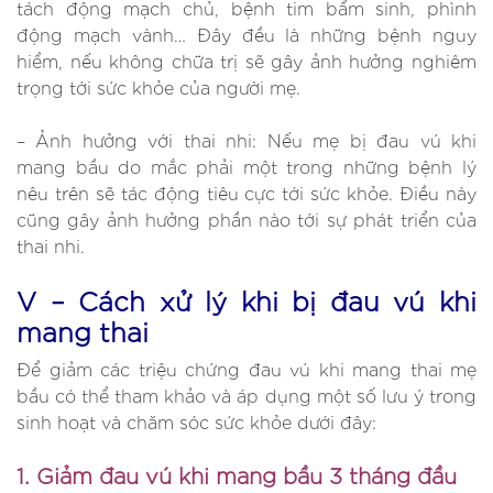
tách động mạch chủ, bệnh tim bẩm sinh, phình
động mạch vành… Đây đều là những bệnh nguy
hiểm, nếu không chữa trị sẽ gây ảnh hưởng nghiêm
trọng tới sức khỏe của người mẹ.
– Ảnh hưởng với thai nhi: Nếu mẹ bị đau vú khi
mang bầu do mắc phải một trong những bệnh lý
nêu trên sẽ tác động tiêu cực tới sức khỏe. Điều này
cũng gây ảnh hưởng phần nào tới sự phát triển của
thai nhi.
V – Cách xử lý khi bị đau vú khi
mang thai
Để giảm các triệu chứng đau vú khi mang thai mẹ
bầu có thể tham khảo và áp dụng một số lưu ý trong
sinh hoạt và chăm sóc sức khỏe dưới đây:
1. Giảm đau vú khi mang bầu 3 tháng đầu