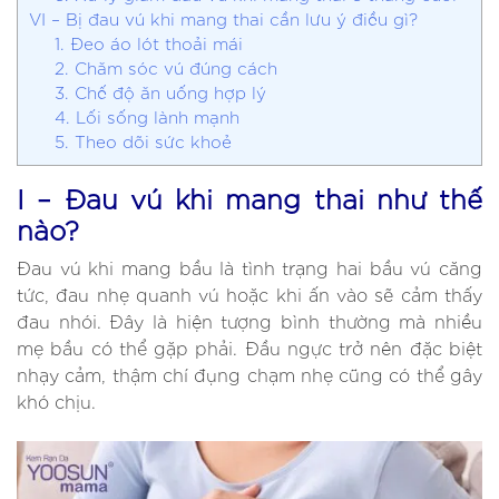
VI – Bị đau vú khi mang thai cần lưu ý điều gì?
1. Đeo áo lót thoải mái
2. Chăm sóc vú đúng cách
3. Chế độ ăn uống hợp lý
4. Lối sống lành mạnh
5. Theo dõi sức khoẻ
I – Đau vú khi mang thai như thế
nào?
Đau vú khi mang bầu là tình trạng hai bầu vú căng
tức, đau nhẹ quanh vú hoặc khi ấn vào sẽ cảm thấy
đau nhói. Đây là hiện tượng bình thường mà nhiều
mẹ bầu có thể gặp phải. Đầu ngực trở nên đặc biệt
nhạy cảm, thậm chí đụng chạm nhẹ cũng có thể gây
khó chịu.