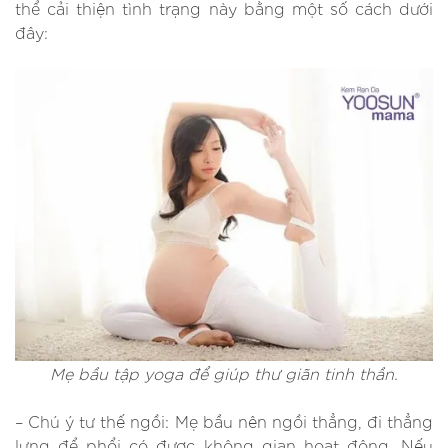
thể cải thiện tình trạng này bằng một số cách dưới
đây:
Mẹ bầu tập yoga để giúp thư giãn tinh thần.
– Chú ý tư thế ngồi: Mẹ bầu nên ngồi thẳng, đi thẳng
lưng để phổi có được không gian hoạt động. Nếu