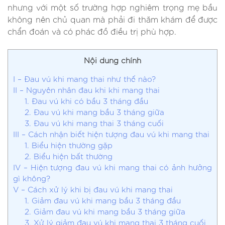
nhưng với một số trường hợp nghiêm trọng mẹ bầu
không nên chủ quan mà phải đi thăm khám để được
chẩn đoán và có phác đồ điều trị phù hợp.
Nội dung chính
I – Đau vú khi mang thai như thế nào?
II – Nguyên nhân đau khi khi mang thai
1. Đau vú khi có bầu 3 tháng đầu
2. Đau vú khi mang bầu 3 tháng giữa
3. Đau vú khi mang thai 3 tháng cuối
III – Cách nhận biết hiện tượng đau vú khi mang thai
1. Biểu hiện thường gặp
2. Biểu hiện bất thường
IV – Hiện tượng đau vú khi mang thai có ảnh hưởng
gì không?
V – Cách xử lý khi bị đau vú khi mang thai
1. Giảm đau vú khi mang bầu 3 tháng đầu
2. Giảm đau vú khi mang bầu 3 tháng giữa
3. Xử lý giảm đau vú khi mang thai 3 tháng cuối