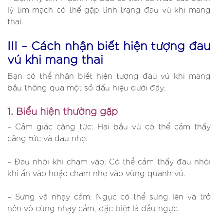
lý tim mạch có thể gặp tình trạng đau vú khi mang
thai.
III – Cách nhận biết hiện tượng đau
vú khi mang thai
Bạn có thể nhận biết hiện tượng đau vú khi mang
bầu thông qua một số dấu hiệu dưới đây:
1. Biểu hiện thường gặp
– Cảm giác căng tức: Hai bầu vú có thể cảm thấy
căng tức và đau nhẹ.
– Đau nhói khi chạm vào: Có thể cảm thấy đau nhói
khi ấn vào hoặc chạm nhẹ vào vùng quanh vú.
– Sưng và nhạy cảm: Ngực có thể sưng lên và trở
nên vô cùng nhạy cảm, đặc biệt là đầu ngực.