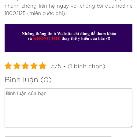
nhanh chóng liên hệ ngay với chúng tôi qua hotline
1800.1125 (miễn cước phí).
5/5 - (1 bình chọn)
Bình luận (0)