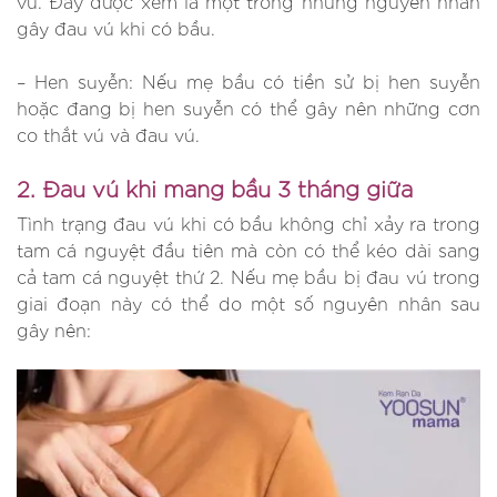
vú. Đây được xem là một trong những nguyên nhân
gây đau vú khi có bầu.
– Hen suyễn: Nếu mẹ bầu có tiền sử bị hen suyễn
hoặc đang bị hen suyễn có thể gây nên những cơn
co thắt vú và đau vú.
2. Đau vú khi mang bầu 3 tháng giữa
Tình trạng đau vú khi có bầu không chỉ xảy ra trong
tam cá nguyệt đầu tiên mà còn có thể kéo dài sang
cả tam cá nguyệt thứ 2. Nếu mẹ bầu bị đau vú trong
giai đoạn này có thể do một số nguyên nhân sau
gây nên: