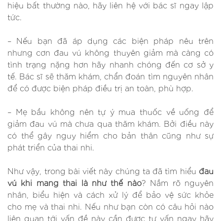
hiệu bất thường nào, hãy liên hệ với bác sĩ ngay lập
tức.
– Nếu bạn đã áp dụng các biện pháp nêu trên
nhưng cơn đau vú không thuyên giảm mà càng có
tình trạng nặng hơn hãy nhanh chóng đến cơ sở y
tế. Bác sĩ sẽ thăm khám, chẩn đoán tìm nguyên nhân
để có được biện pháp điều trị an toàn, phù hợp.
– Mẹ bầu không nên tự ý mua thuốc về uống để
giảm đau vú mà chưa qua thăm khám. Bởi điều này
có thể gây nguy hiểm cho bản thân cũng như sự
phát triển của thai nhi.
Như vậy, trong bài viết này chúng ta đã tìm hiểu
đau
vú khi mang thai là như thế nào
? Nắm rõ nguyên
nhân, biểu hiện và cách xử lý để bảo vệ sức khỏe
cho mẹ và thai nhi. Nếu như bạn còn có câu hỏi nào
liên quan tới vấn đề này cần được tư vấn ngay hãy