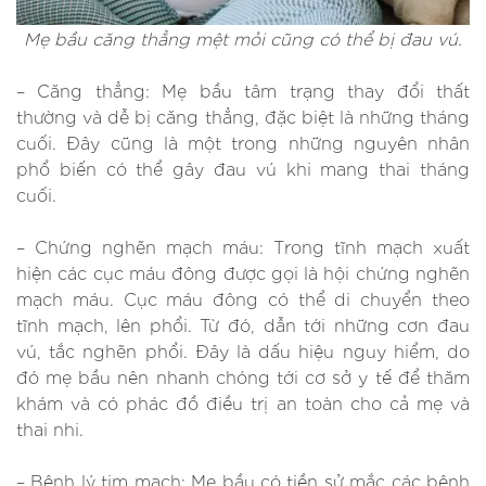
Mẹ bầu căng thẳng mệt mỏi cũng có thể bị đau vú.
– Căng thẳng: Mẹ bầu tâm trạng thay đổi thất
thường và dễ bị căng thẳng, đặc biệt là những tháng
cuối. Đây cũng là một trong những nguyên nhân
phổ biến có thể gây đau vú khi mang thai tháng
cuối.
– Chứng nghẽn mạch máu: Trong tĩnh mạch xuất
hiện các cục máu đông được gọi là hội chứng nghẽn
mạch máu. Cục máu đông có thể di chuyển theo
tĩnh mạch, lên phổi. Từ đó, dẫn tới những cơn đau
vú, tắc nghẽn phổi. Đây là dấu hiệu nguy hiểm, do
đó mẹ bầu nên nhanh chóng tới cơ sở y tế để thăm
khám và có phác đồ điều trị an toàn cho cả mẹ và
thai nhi.
– Bệnh lý tim mạch: Mẹ bầu có tiền sử mắc các bệnh