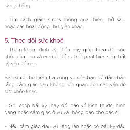
căng thẳng.
– Tìm cách giảm stress thông qua thiền, thở sâu,
hoặc các hoạt động thư giãn khác.
5. Theo dõi sức khoẻ
– Thăm khám định kỳ, điều này giúp theo dõi sức
khỏe của bạn và em bé, đồng thời phát hiện sớm bất
kỳ vấn đề nào.
Bác sĩ có thể kiểm tra vùng vú của bạn để đảm bảo
rằng cảm giác đau không liên quan đến các vấn đề
sức khỏe khác.
– Ghi chép bất kỳ thay đổi nào về kích thước, hình
dạng hoặc cảm giác ở vú và thông báo cho bác sĩ.
– Nếu cảm giác đau vú tăng lên hoặc có bất kỳ dấu