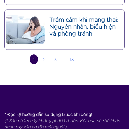
Trầm cảm khi mang thai:
Nguyên nhân, biểu hiện
và phòng tránh
1
2
3
…
13
Đặt mua sản phẩm chính hãng
* Đọc kỹ hướng dẫn sử dụng trước khi dùng!
(* Sản phẩm này không phải là thuốc. Kết quả có thể khác
nhau tùy vào cơ địa mỗi người.)