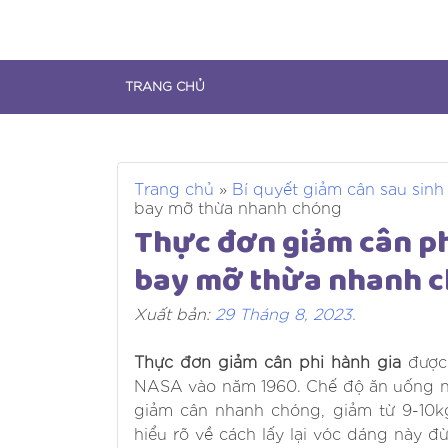
Skip
to
content
TRANG CHỦ
Trang chủ
»
Bí quyết giảm cân sau sinh
bay mỡ thừa nhanh chóng
Thực đơn giảm cân ph
bay mỡ thừa nhanh 
Xuất bản:
29 Tháng 8, 2023
.
Thực đơn giảm cân phi hành gia
được 
NASA vào năm 1960. Chế độ ăn uống nà
giảm cân nhanh chóng, giảm từ 9-10k
hiểu rõ về cách lấy lại vóc dáng này 