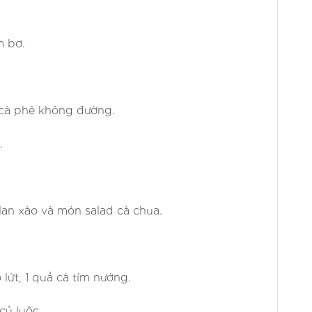
m bơ.
 cà phê không đường.
.
lan xào và món salad cà chua.
lứt, 1 quả cà tím nướng.
củ luộc.