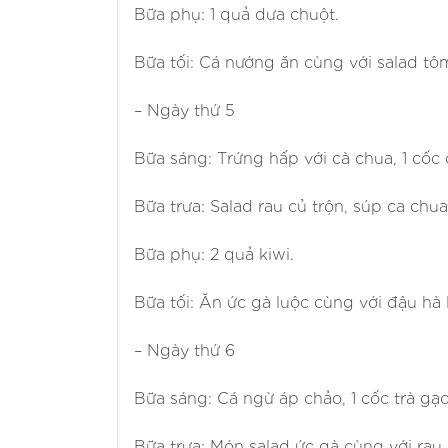
Bữa phụ: 1 quả dưa chuột.
Bữa tối: Cá nướng ăn cùng với salad tô
– Ngày thứ 5
Bữa sáng: Trứng hấp với cà chua, 1 cốc
Bữa trưa: Salad rau củ trộn, súp ca chua
Bữa phụ: 2 quả kiwi.
Bữa tối: Ăn ức gà luộc cùng với đậu hà 
– Ngày thứ 6
Bữa sáng: Cá ngừ áp chảo, 1 cốc trà gạo 
Bữa trưa: Món salad ức gà cùng với rau 