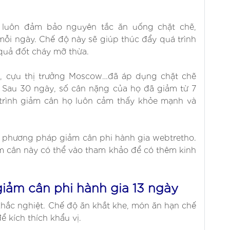
 luôn đảm bảo nguyên tắc ăn uống chặt chẽ,
ỗi ngày. Chế độ này sẽ giúp thúc đẩy quá trình
 quả đốt cháy mỡ thừa.
n, cựu thị trưởng Moscow…đã áp dụng chặt chẽ
. Sau 30 ngày, số cân nặng của họ đã giảm từ 7
 trình giảm cân họ luôn cảm thấy khỏe mạnh và
uả phương pháp giảm cân phi hành gia webtretho.
cân này có thể vào tham khảo để có thêm kinh
giảm cân phi hành gia 13 ngày
khắc nghiệt. Chế độ ăn khắt khe, món ăn hạn chế
 kích thích khẩu vị.