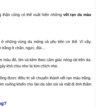
 thận cũng có thể xuất hiện những
vết rạn da màu
.
 ở những vùng da mỏng và yếu trên cơ thể. Vì vậy,
n trắng ở chân
, ngực, đùi…
n màu đỏ, tím và kèm theo cảm giác nóng rát trên da.
áy khó chịu như bị kim chích nhẹ.
ông được điều trị sẽ chuyển thành vết rạn màu trắng.
m xuống khiến cho làn da sần sùi và mất đi tính thẩm
ng?