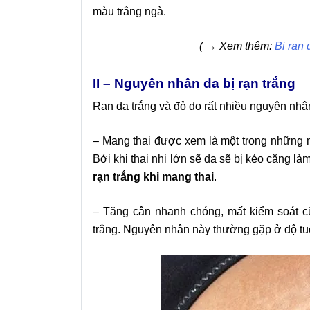
màu trắng ngà.
( → Xem thêm:
Bị rạn 
II – Nguyên nhân da bị rạn trắng
Rạn da trắng và đỏ
do rất nhiều nguyên nhâ
– Mang thai được xem là một trong những n
Bởi khi thai nhi lớn sẽ da sẽ bị kéo căng là
rạn trắng khi mang thai
.
–
Tăng cân nhanh chóng, mất kiểm soát cũn
trắng. Nguyên nhân này thường gặp ở độ tuổi