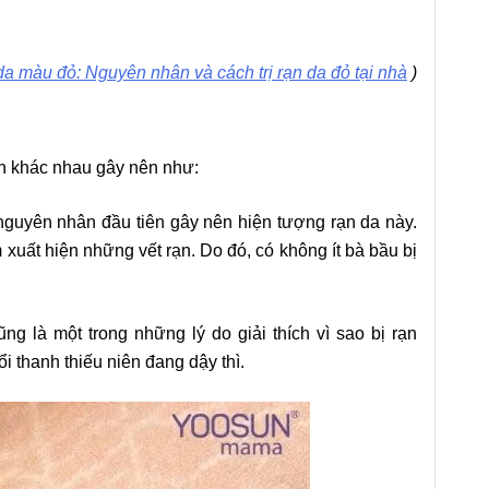
da màu đỏ: Nguyên nhân và cách trị rạn da đỏ tại nhà
)
n khác nhau gây nên như:
guyên nhân đầu tiên gây nên hiện tượng rạn da này.
m xuất hiện những vết rạn. Do đó, có không ít bà bầu bị
g là một trong những lý do giải thích vì sao bị rạn
 thanh thiếu niên đang dậy thì.