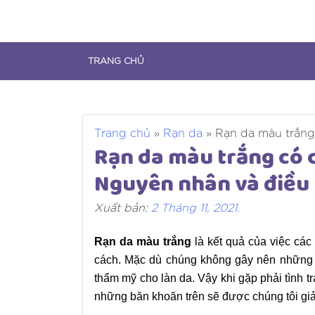
Skip
to
content
TRANG CHỦ
Trang chủ
»
Rạn da
»
Rạn da màu trắng
Rạn da màu trắng có
Nguyên nhân và điều 
Xuất bản:
2 Tháng 11, 2021
.
Rạn da màu trắng
là kết quả của việc các
cách. Mặc dù chúng không gây nên những 
thẩm mỹ cho làn da. Vậy khi gặp phải tình tr
những băn khoăn trên sẽ được chúng tôi giải