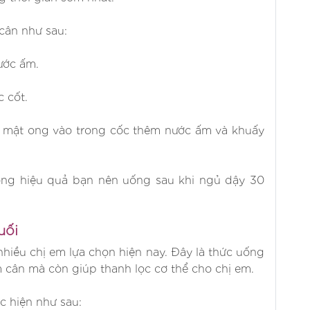
cân như sau:
ước ấm.
c cốt.
ìa mật ong vào trong cốc thêm nước ấm và khuấy
ong hiệu quả bạn nên uống sau khi ngủ dậy 30
.
uối
hiều chị em lựa chọn hiện nay. Đây là thức uống
 cân mà còn giúp thanh lọc cơ thể cho chị em.
 hiện như sau: