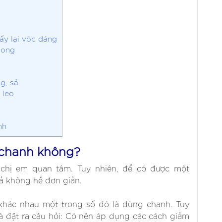
ấy lại vóc dáng
 ong
ng, sả
 leo
nh
 chanh không?
 chị em quan tâm. Tuy nhiên, để có được một
ả không hề đơn giản.
 khác nhau một trong số đó là dùng chanh. Tuy
à đặt ra câu hỏi: Có nên áp dụng các cách giảm