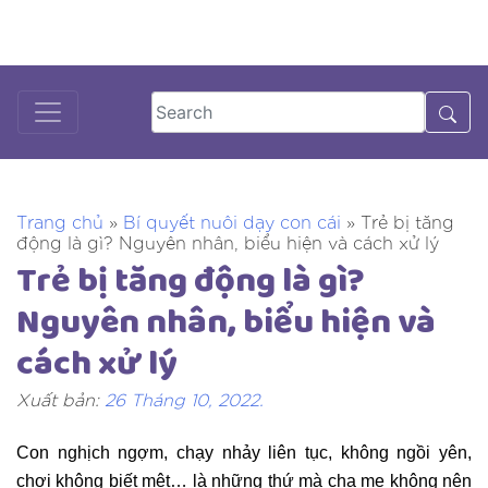
Skip
to
DƯỢC SĨ TƯ VẤN
18001125
content
Trang chủ
»
Bí quyết nuôi dạy con cái
»
Trẻ bị tăng
động là gì? Nguyên nhân, biểu hiện và cách xử lý
Trẻ bị tăng động là gì?
Nguyên nhân, biểu hiện và
cách xử lý
Xuất bản:
26 Tháng 10, 2022
.
Con nghịch ngợm, chạy nhảy liên tục, không ngồi yên,
chơi không biết mệt… là những thứ mà cha mẹ không nên