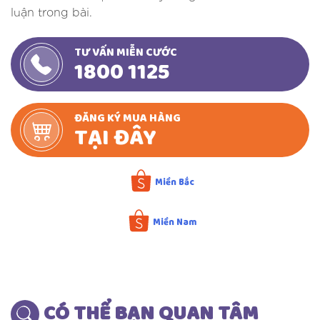
luận trong bài.
TƯ VẤN MIỄN CƯỚC
1800 1125
ĐĂNG KÝ MUA HÀNG
TẠI ĐÂY
Miền Bắc
Miền Nam
Đặt mua sản phẩm chính hãng
CÓ THỂ BẠN QUAN TÂM