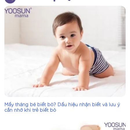
Đơn giá: 151.200đ/tuýp
Số lượng
Mấy tháng bé biết bò? Dấu hiệu nhận biết và lưu ý
cần nhớ khi trẻ biết bò
TỔNG:
0
VNĐ